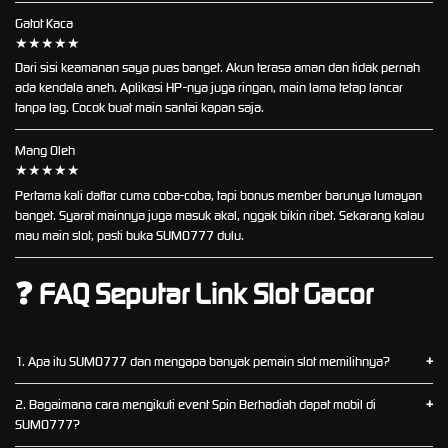
Gatot Kaca
★★★★★
Dari sisi keamanan saya puas banget. Akun terasa aman dan tidak pernah
ada kendala aneh. Aplikasi HP-nya juga ringan, main lama tetap lancar
tanpa lag. Cocok buat main santai kapan saja.
Mang Oleh
★★★★★
Pertama kali daftar cuma coba-coba, tapi bonus member barunya lumayan
banget. Syarat mainnya juga masuk akal, nggak bikin ribet. Sekarang kalau
mau main slot, pasti buka SUMO777 dulu.
❓ FAQ Seputar Link Slot Gacor
1. Apa itu SUMO777 dan mengapa banyak pemain slot memilihnya?
2. Bagaimana cara mengikuti event Spin Berhadiah dapat mobil di
SUMO777?