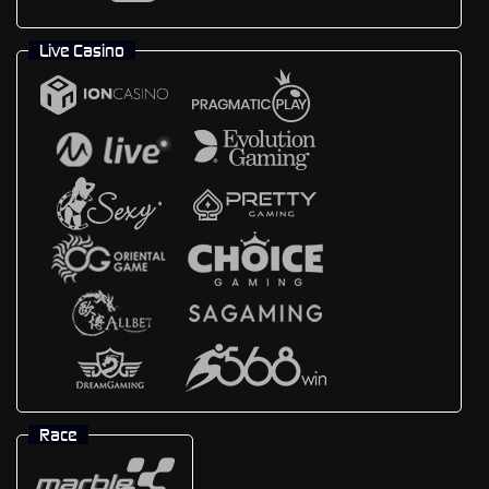
Live Casino
Race