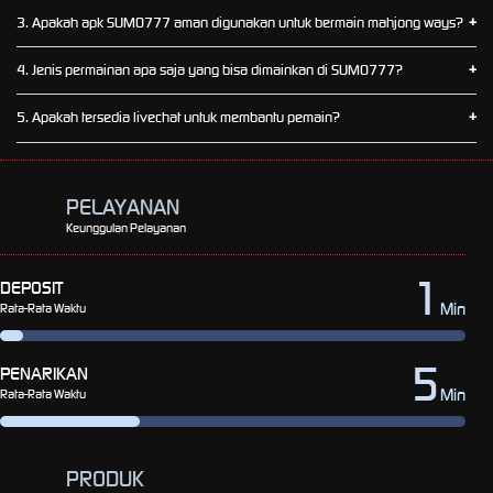
3. Apakah apk SUMO777 aman digunakan untuk bermain mahjong ways?
4. Jenis permainan apa saja yang bisa dimainkan di SUMO777?
5. Apakah tersedia livechat untuk membantu pemain?
PELAYANAN
Keunggulan Pelayanan
1
DEPOSIT
Min
Rata-Rata Waktu
5
PENARIKAN
Min
Rata-Rata Waktu
PRODUK