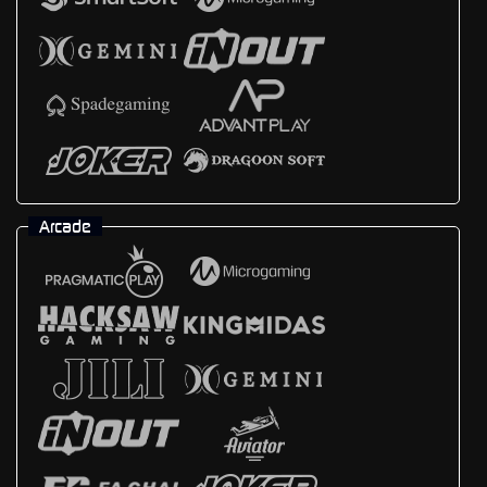
Arcade