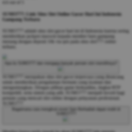
4.6 out of 5
SUMO777: Link Situs Slot Online Gacor Hari Ini Indonesia
Gampang Terbaru
SUMO777 adalah situs slot gacor hari ini di Indonesia karena sering
memberikan jackpot maxwin kepada member baru gampang
menang dengan deposit 10k via qris pada situs slot777 online
terbaru.
Apa itu SUMO777 dan mengapa banyak pemain slot memilihnya?
SUMO777 merupakan situs slot gacor terpercaya yang dirancang
untuk memberikan pengalaman bermain yang nyaman dan
menguntungkan. Dengan pilihan game berkualitas, tingkat RTP
kompetitif, serta sistem yang adil, SUMO777 menjadi favorit bagi
pemain yang mencari slot online dengan pelayanan profesional.
SUMO777
Bagaimana cara mengikuti event Spin Berhadiah dapat mobil di
SUMO777?
Member hanya perlu masuk ke akun SUMO777 lalu menuju