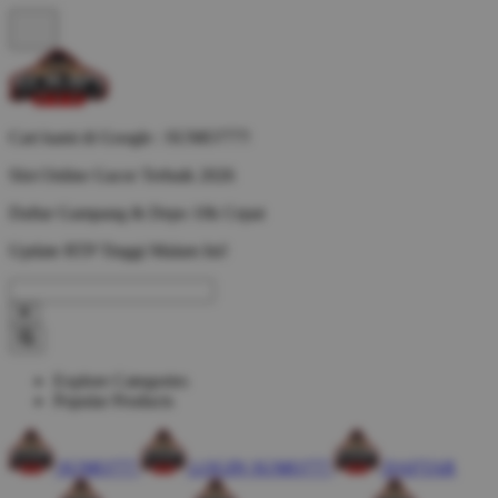
Cari kami di Google : SUMO777!
Slot Online Gacor Terbaik 2026
Daftar Gampang & Depo 10k Cepat
Update RTP Tinggi Malam Ini!
Explore Categories
Popular Products
SUMO777
LOGIN SUMO777
DAFTAR