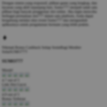
Dengan sistem yang responsif, pilihan game yang lengkap, dan
layanan yang aktif sepanjang hari, Sumo777 menjadi salah satu
pilihan bagi banyak penggemar slot online. Jika ingin mencoba
berbagai permainan slot777 dalam satu platform, Anda dapat
bergabung melalui situs resmi Sumo777 dan mengunduh
aplikasinya untuk pengalaman bermain yang lebih praktis.
Nikmati
Bonus Cashback Setiap Senin
Bagi Member
Setia
SUMO777!
SUMO777
Murah!
4.7 out of 5
Link Slot Gacor
4.9 out of 5
Bonus Terbesar