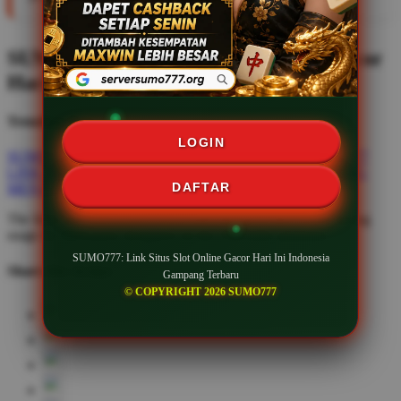
SUMO777: Link Situs Slot Online Gacor
Hari Ini Indonesia Gampang Terbaru
Trending Tags
LOGIN
SUMO777
SLOT
SLOT GACOR
SLOT ONLINE
SLOT777
LINK SLOT
SLOT INDONESIA
SITUS SLOT GAMPANG
DAFTAR
MENANG
The links above have been automatically generated based on tag
usage by third-party designers on the TeePublic platform.
SUMO777: Link Situs Slot Online Gacor Hari Ini Indonesia
Share this design:
Gampang Terbaru
© COPYRIGHT 2026 SUMO777