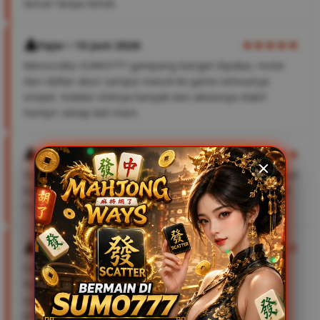
lancar tanpa lemot.
Fajar • 15 Juni 2026
Menurutku SUMO777 gampang banget dipakai, mulai
dari daftar akun sampai masuk ke game semuanya
simpel. Koleksi slotnya banyak dan aksesnya stabil
hampir setiap kali main.
Raka • 12 Juni 2026
Yang bikin betah di SUMO777 itu loading gamenya cepat
dan websitenya ringan. Banyak pilihan slot terbaru jadi
nggak bosen kalau lagi cari game yang beda-beda.
Yudha • 09 Juni 2026
Sejauh ini pengalaman pakai SUMO777 oke sih.
Navigasinya gampang dipahami, login cepat, dan
update game slotnya lumayan rutin jadi selalu ada
pilihan baru buat dicoba.