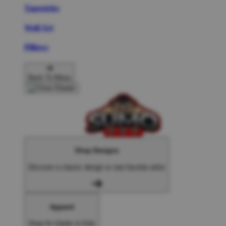
Tapestries
Wall Art
Pillows
Back To Menu
Shop Designs
Discover a classic design or new favorite artist
Apparel
Shop for Adults & Kids