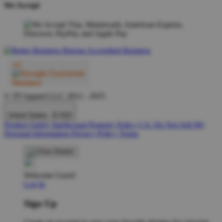
We Accept
© TP Apparel LLC 2012 - 2025
United States - $ USD
Product Safety
Intellectual Property Policy
CA: Do Not Sell My
Personal Information
Privacy Policy
Terms
Welcome Guest!
Log In
Sign Up