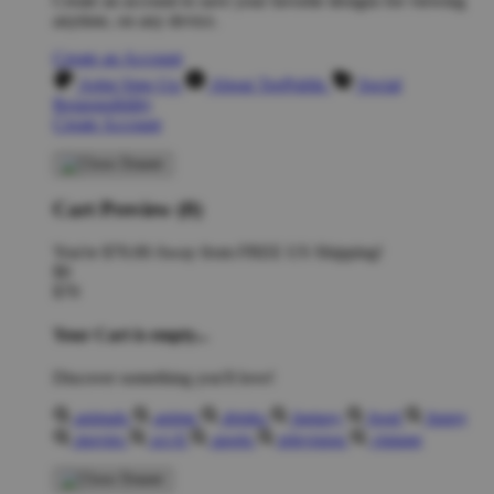
Create an account to save your favorite designs for viewing
anytime, on any device.
Create an Account
Artist Sign Up
About TeePublic
Social
Responsibility
Create Account
Cart Preview (0)
You're
$70.00
Away from
FREE US Shipping!
$0
$70
Your Cart is empty...
Discover something you'll love!
animals
anime
drinks
fantasy
food
funny
movies
sci-fi
sports
television
vintage