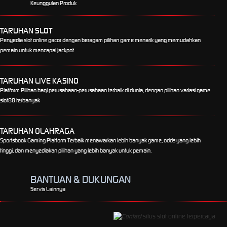
Keunggulan Produk
TARUHAN SLOT
Penyedia slot online gacor dengan beragam pilihan game menarik yang memudahkan
pemain untuk mencapai jackpot
TARUHAN LIVE KASINO
Platform Pilihan bagi perusahaan-perusahaan terbaik di dunia, dengan pilihan variasi game
slot88 terbanyak
TARUHAN OLAHRAGA
Sportsbook Gaming Platform Terbaik menawarkan lebih banyak game, odds yang lebih
tinggi, dan menyediakan pilihan yang lebih banyak untuk pemain.
BANTUAN & DUKUNGAN
Servis Lainnya
situs slot online terpercaya