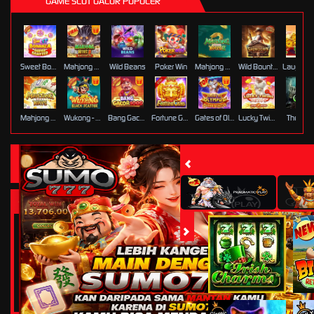
GAME SLOT GACOR POPULER
Sweet Bonanza Super Scatter
Mahjong Wins 3 – Black Scatter
Wild Beans
Poker Win
Mahjong Ways 2
Wild Bounty Showdown
Mahjong Ways
Wukong - Black Scatter
Bang Gacor 1000
Fortune Gems
Gates of Olympus Super Scatter
Lucky Twins Nexus
The Cryp
Video Slot88 Popular
PEMENANG MESIN SLOT ONLINE
ra****8
IDR
29,764,900.00
Gates of Olympus Super
Scatter
di****3
IDR
9,714,250.00
Sweet Bonanza 1000