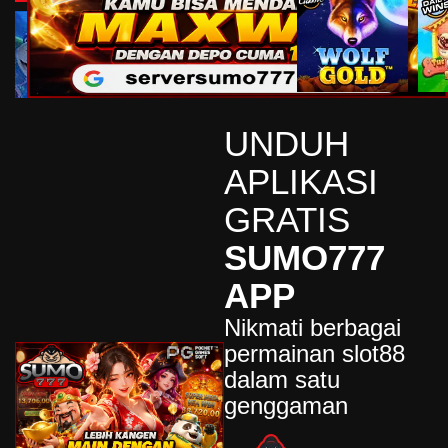
ka****7
IDR
7,892,600.00
Mahjong Wins 3 – Black
Scatter
yo****1
UNDUH
IDR
6,238,800.00
Gates of Olympus Super
APLIKASI
Scatter
GRATIS
mi****5
IDR
5,147,300.00
Mahjong Wins 3 – Black
SUMO777
Scatter
APP
ne****4
IDR
4,785,950.00
Nikmati berbagai
Starlight Princess Super Scatter
permainan slot88
bo****2
dalam satu
IDR
4,326,700.00
genggaman
Mahjong Wins 3 – Black
Scatter