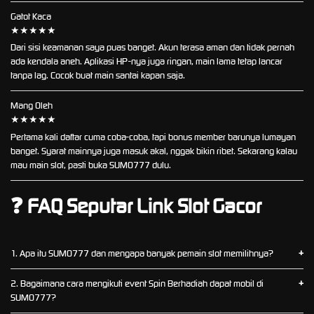
Gatot Kaca
★★★★★
Dari sisi keamanan saya puas banget. Akun terasa aman dan tidak pernah
ada kendala aneh. Aplikasi HP-nya juga ringan, main lama tetap lancar
tanpa lag. Cocok buat main santai kapan saja.
Mang Oleh
★★★★★
Pertama kali daftar cuma coba-coba, tapi bonus member barunya lumayan
banget. Syarat mainnya juga masuk akal, nggak bikin ribet. Sekarang kalau
mau main slot, pasti buka SUMO777 dulu.
❓ FAQ Seputar Link Slot Gacor
1. Apa itu SUMO777 dan mengapa banyak pemain slot memilihnya?
2. Bagaimana cara mengikuti event Spin Berhadiah dapat mobil di
SUMO777?