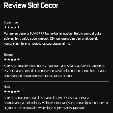
Review Slot Gacor
Superman
★★★★★
Penarikan dana di SUMO777 benar-benar ngebut. Belum sempat buka
aplikasi lain, saldo sudah masuk. CS-nya juga sigap dan enak diajak
komunikasi. Jarang nemu situs seprofesional ini.
Batman
★★★★★
Koleksi slotnya lengkap parah, mau main apa saja ada. Favorit saya tetap
PG Soft dan Pragmatic karena sering kasih kejutan. Dan yang bikin tenang,
kemenangan berapa pun selalu cair tanpa drama.
Hulk
★★★★★
Setelah coba beberapa situs, baru di SUMO777 saya ngerasa
permainannya lebih hidup. Main sebentar langsung kena big win di Gates of
Olympus. Top up pakai e-wallet juga super praktis. Mantap!