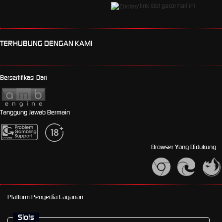
link slot gacor hari ini
TERHUBUNG DENGAN KAMI
Bersertifikasi Dari
Tanggung Jawab Bermain
Browser Yang Didukung
Platform Penyedia Layanan
Slots