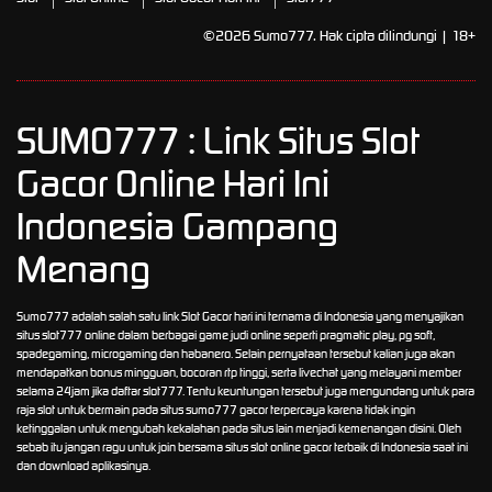
©2026 Sumo777. Hak cipta dilindungi | 18+
SUMO777 : Link Situs Slot
Gacor Online Hari Ini
Indonesia Gampang
Menang
Sumo777 adalah salah satu link
Slot Gacor
hari ini ternama di Indonesia yang menyajikan
situs slot777 online dalam berbagai game judi online seperti pragmatic play, pg soft,
spadegaming, microgaming dan habanero. Selain pernyataan tersebut kalian juga akan
mendapatkan bonus mingguan, bocoran rtp tinggi, serta livechat yang melayani member
selama 24jam jika daftar slot777. Tentu keuntungan tersebut juga mengundang untuk para
raja slot untuk bermain pada situs sumo777 gacor terpercaya karena tidak ingin
ketinggalan untuk mengubah kekalahan pada situs lain menjadi kemenangan disini. Oleh
sebab itu jangan ragu untuk join bersama situs slot online gacor terbaik di Indonesia saat ini
dan download aplikasinya.