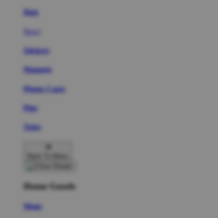
Hats
New!
Stickers
Magnets
Phone Cases
Pins
Totes
Back To Menu
Home Goods
Mugs