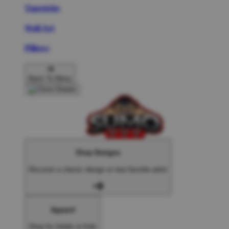
Tapestries
Wall Art
Pillows
Back To Menu
Shop Designs
Discover a classic design or new favorite artist
Apparel
Shop for Adults & Kids