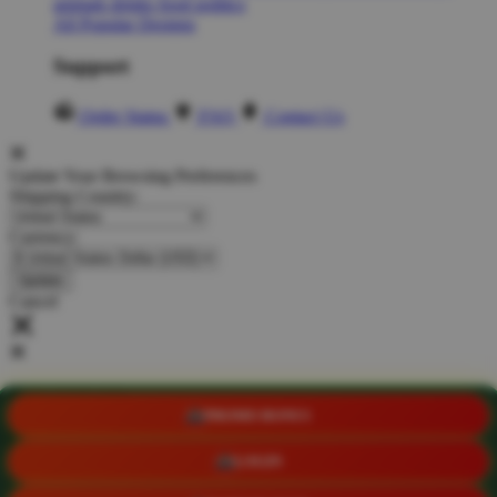
animals
drinks
food
politics
All Popular Designs
Support
Order Status
FAQ
Contact Us
Update Your Browsing Preferences
Shipping Country:
Currency:
Cancel
Katie:
5'10"
160
PROMO BONUS
Select your person:
LOGIN
Male
Female