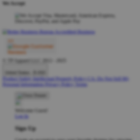
We Accept
© TP Apparel LLC 2012 - 2025
United States - $ USD
Product Safety
Intellectual Property Policy
CA: Do Not Sell My
Personal Information
Privacy Policy
Terms
Welcome Guest!
Log In
Sign Up