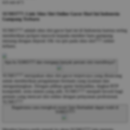
4.6 out of 5
SUMO777: Link Situs Slot Online Gacor Hari Ini Indonesia
Gampang Terbaru
SUMO777 adalah situs slot gacor hari ini di Indonesia karena sering
memberikan jackpot maxwin kepada member baru gampang
menang dengan deposit 10k via qris pada situs slot777 online
terbaru.
Apa itu SUMO777 dan mengapa banyak pemain slot memilihnya?
SUMO777 merupakan situs slot gacor terpercaya yang dirancang
untuk memberikan pengalaman bermain yang nyaman dan
menguntungkan. Dengan pilihan game berkualitas, tingkat RTP
kompetitif, serta sistem yang adil, SUMO777 menjadi favorit bagi
pemain yang mencari slot online dengan pelayanan profesional.
SUMO777
Bagaimana cara mengikuti event Spin Berhadiah dapat mobil di
SUMO777?
Member hanya perlu masuk ke akun SUMO777 lalu menuju