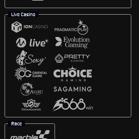
Live Casino
Race