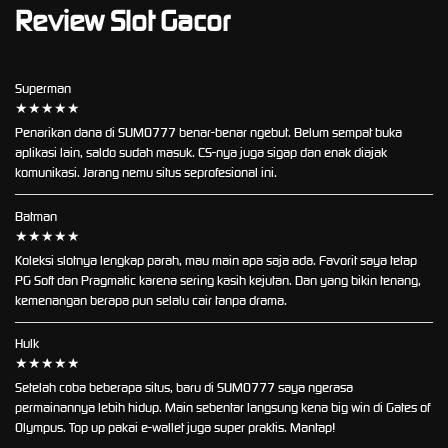
Review Slot Gacor
Superman
★★★★★
Penarikan dana di SUMO777 benar-benar ngebut. Belum sempat buka
aplikasi lain, saldo sudah masuk. CS-nya juga sigap dan enak diajak
komunikasi. Jarang nemu situs seprofesional ini.
Batman
★★★★★
Koleksi slotnya lengkap parah, mau main apa saja ada. Favorit saya tetap
PG Soft dan Pragmatic karena sering kasih kejutan. Dan yang bikin tenang,
kemenangan berapa pun selalu cair tanpa drama.
Hulk
★★★★★
Setelah coba beberapa situs, baru di SUMO777 saya ngerasa
permainannya lebih hidup. Main sebentar langsung kena big win di Gates of
Olympus. Top up pakai e-wallet juga super praktis. Mantap!