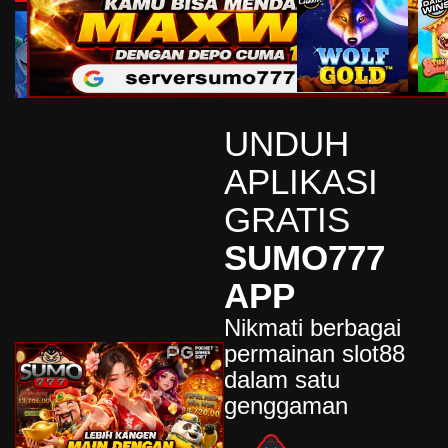
ka****7
IDR
7,892,600.00
Mahjong Wins 3 – Black
Scatter
yo****1
UNDUH
IDR
6,238,800.00
Gates of Olympus Super
APLIKASI
Scatter
GRATIS
mi****5
IDR
5,147,300.00
Mahjong Wins 3 – Black
SUMO777
Scatter
APP
ne****4
IDR
4,785,950.00
Nikmati berbagai
Starlight Princess Super Scatter
permainan slot88
bo****2
dalam satu
IDR
4,326,700.00
genggaman
Mahjong Wins 3 – Black
Scatter