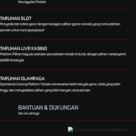
Keunggulan Produk
TARUHAN SLOT
Penyedia slot online gacor dengan beragam pilihan game menarik yang memudahkan
pemain untuk mencapai jackpot
TARUHAN LIVE KASINO
Platform Pilihan bagi perusahaan-perusahaan terbaik di dunia, dengan pilihan variasi game
slot88 terbanyak
TARUHAN OLAHRAGA
Sportsbook Gaming Platform Terbaik menawarkan lebih banyak game, odds yang lebih
tinggi, dan menyediakan pilihan yang lebih banyak untuk pemain.
BANTUAN & DUKUNGAN
Servis Lainnya
situs slot online terpercaya