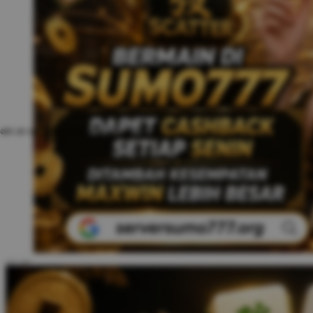
ate an account to favorite this design!