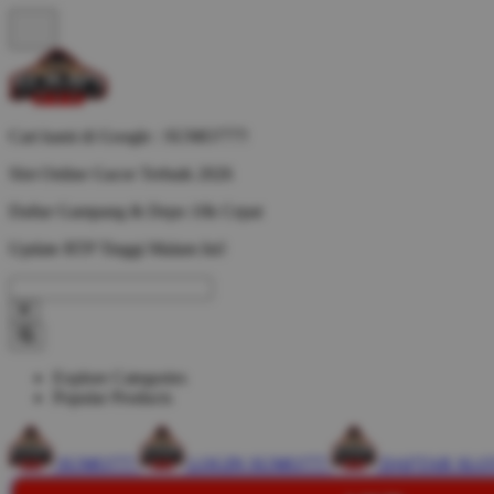
Cari kami di Google : SUMO777!
Slot Online Gacor Terbaik 2026
Daftar Gampang & Depo 10k Cepat
Update RTP Tinggi Malam Ini!
Explore Categories
Popular Products
SUMO777
LOGIN SUMO777
DAFTAR SLO