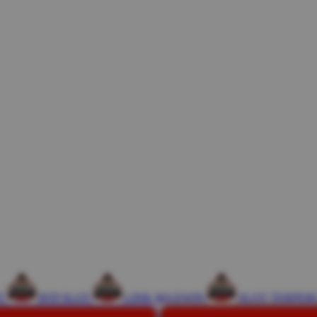
T
RTP SLOT
LINK MAXWIN
SLOT TERPER