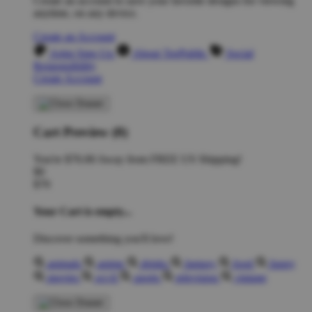
Create an account to save your favorite designs for viewing
anytime, on any device.
Create an Account
Artist Sign Up
About TeePublic
Social
Responsibility
Create Account
Cart Preview (0)
You're
$70.00
Away from
FREE US Shipping!
$0
$70
Your Cart is empty...
Discover something you'll love!
animals
anime
drinks
fantasy
food
funny
movies
sci-fi
sports
television
vintage