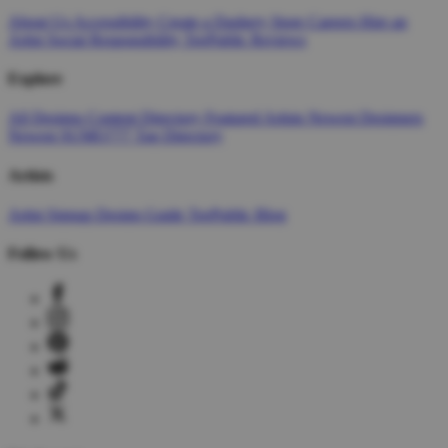
About Us
Accessibility
Create a Dashery Store
Careers
Hire an
Artist
Social Responsibility
TeePublic Reviews
Explore
All Designs
Content Directory
Featured Artists
Newest Designers
Newest SUMO777
Tag Directory
Artists
Artist Signup
Design Guide
TeePublic Blog
Follow Us