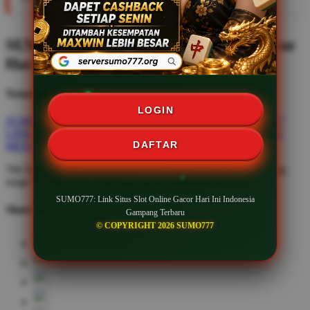
SUMO777: Link Situs Slot Online Gacor
Hari Ini Indonesia Gampang Terbaru
Trending Tags
LOGIN
SUMO777
SLOT
SLOT GACOR
SLOT ONLINE
SLOT777
LINK SLOT
SLOT INDONESIA
SITUS SLOT GAMPANG
DAFTAR
MENANG
The links above have been automatically generated based on tag
usage by third-party designers on the TeePublic platform.
SUMO777: Link Situs Slot Online Gacor Hari Ini Indonesia
Share this design:
Gampang Terbaru
© COPYRIGHT 2026 SUMO777