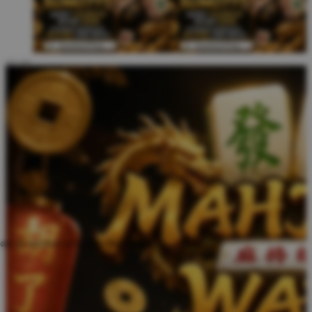
ate an account to favorite this design!