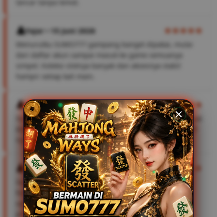
lancar tanpa lemot.
Fajar • 15 Juni 2026
Menurutku SUMO777 gampang banget dipakai, mulai
dari daftar akun sampai masuk ke game semuanya
simpel. Koleksi slotnya banyak dan aksesnya stabil
hampir setiap kali main.
Raka • 12 Juni 2026
Yang bikin betah di SUMO777 itu loading gamenya cepat
dan websitenya ringan. Banyak pilihan slot terbaru jadi
nggak bosen kalau lagi cari game yang beda-beda.
Yudha • 09 Juni 2026
Sejauh ini pengalaman pakai SUMO777 oke sih.
Navigasinya gampang dipahami, login cepat, dan
update game slotnya lumayan rutin jadi selalu ada
pilihan baru buat dicoba.