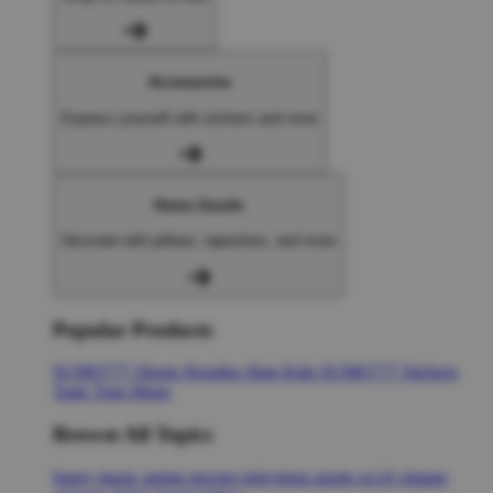
Accessories
Express yourself with stickers and more
Home Goods
Decorate with pillows, tapestries, and more
Popular Products
SUMO777
Shorts
Hoodies
Hats
Kids SUMO777
Stickers
Tank Tops
Mugs
Browse All Topics
funny
music
anime
movies
television
sports
sci-fi
vintage