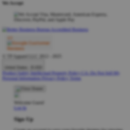
We Accept
© TP Apparel LLC 2012 - 2025
United States - $ USD
Product Safety
Intellectual Property Policy
CA: Do Not Sell My
Personal Information
Privacy Policy
Terms
Welcome Guest!
Log In
Sign Up