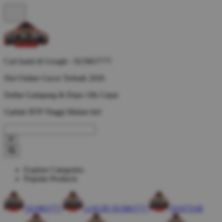
Cari kami di Google : SUMO777!
Slot Online Gacor Terbaik 2026
Daftar Gampang & Depo 10k Cepat
Update RTP Tinggi Malam Ini!
Explore Categories
Popular Products
SUMO777
LOGIN SUMO777
DAFTAR