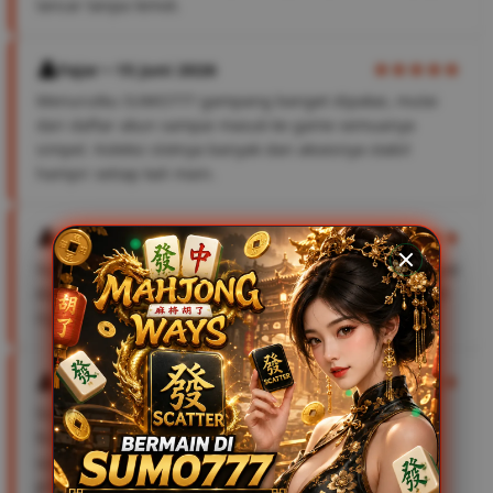
lancar tanpa lemot.
Fajar • 15 Juni 2026
Menurutku SUMO777 gampang banget dipakai, mulai
dari daftar akun sampai masuk ke game semuanya
simpel. Koleksi slotnya banyak dan aksesnya stabil
hampir setiap kali main.
Raka • 12 Juni 2026
Yang bikin betah di SUMO777 itu loading gamenya cepat
dan websitenya ringan. Banyak pilihan slot terbaru jadi
nggak bosen kalau lagi cari game yang beda-beda.
Yudha • 09 Juni 2026
Sejauh ini pengalaman pakai SUMO777 oke sih.
Navigasinya gampang dipahami, login cepat, dan
update game slotnya lumayan rutin jadi selalu ada
pilihan baru buat dicoba.