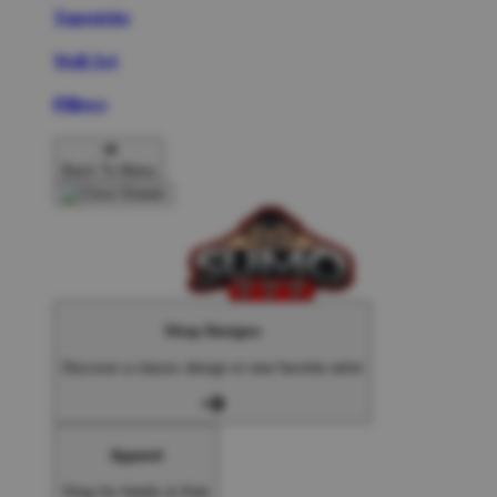
Tapestries
Wall Art
Pillows
Back To Menu
Shop Designs
Discover a classic design or new favorite artist
Apparel
Shop for Adults & Kids