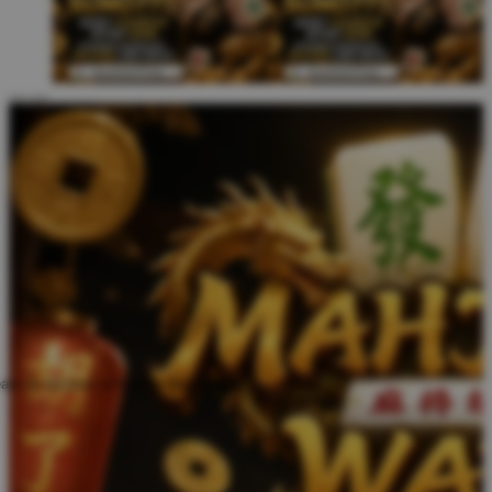
ate an account to favorite this design!