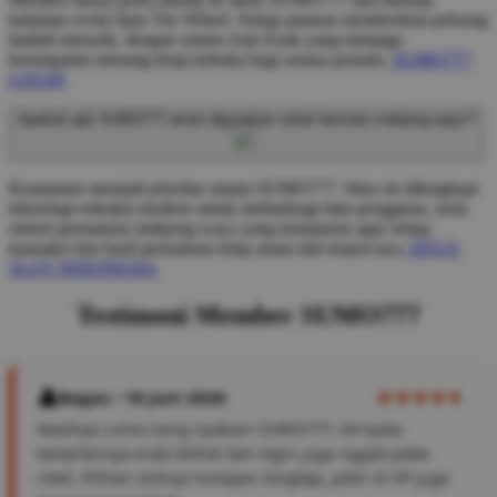
halaman event Spin The Wheel. Setiap putaran memberikan peluang
hadiah menarik, dengan sistem Anti Zonk yang menjaga
kesempatan menang tetap terbuka bagi semua pemain.
SUMO777
LOGIN
Apakah apk SUMO777 aman digunakan untuk bermain mahjong ways?
Keamanan menjadi prioritas utama SUMO777. Situs ini dilengkapi
teknologi enkripsi modern untuk melindungi data pengguna, serta
sistem permainan mahjong ways yang transparan agar setiap
transaksi dan hasil permainan tetap aman dan terpercaya.
SITUS
SLOT INDONESIA
Testimoni Member SUMO777
Bagas • 18 Juni 2026
Awalnya cuma iseng nyobain SUMO777, ternyata
tampilannya enak dilihat dan login juga nggak pakai
ribet. Pilihan slotnya lumayan lengkap, jalan di HP juga