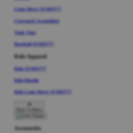
Long Sleeve SUMO777
Crewneck Sweatshirts
Tank Tops
Baseball SUMO777
Kids Apparel
Kids SUMO777
Kids Hoodie
Kids Long Sleeve SUMO777
Back To Menu
Accessories