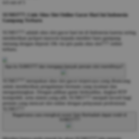
4.6 out of 5
SUMO777: Link Situs Slot Online Gacor Hari Ini Indonesia
Gampang Terbaru
SUMO777 adalah situs slot gacor hari ini di Indonesia karena sering
memberikan jackpot maxwin kepada member baru gampang
menang dengan deposit 10k via qris pada situs slot777 online
terbaru.
Apa itu SUMO777 dan mengapa banyak pemain slot memilihnya?
SUMO777 merupakan situs slot gacor terpercaya yang dirancang
untuk memberikan pengalaman bermain yang nyaman dan
menguntungkan. Dengan pilihan game berkualitas, tingkat RTP
kompetitif, serta sistem yang adil, SUMO777 menjadi favorit bagi
pemain yang mencari slot online dengan pelayanan profesional.
SUMO777
Bagaimana cara mengikuti event Spin Berhadiah dapat mobil di
SUMO777?
Member hanya perlu masuk ke akun SUMO777 lalu menuju