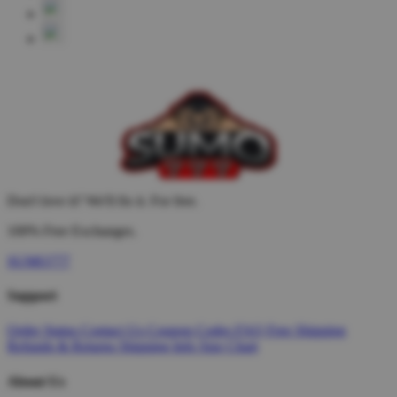
Don't love it? We'll fix it. For free.
100% Free Exchanges.
SUMO777
Support
Order Status
Contact Us
Coupon Codes
FAQ
Free Shipping
Refunds & Returns
Shipping Info
Size Chart
About Us