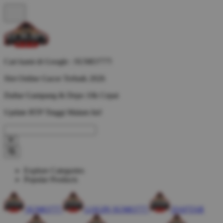
Cari kami di Google : SUMO777!
Slot Online Gacor Terbaik 2026
Daftar Gampang & Depo 10k Cepat
Update RTP Tinggi Malam Ini!
Explore Categories
Popular Products
SUMO777
LOGIN SUMO777
DAFTAR