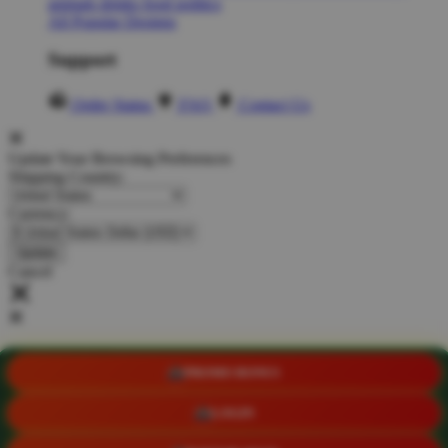
animals
drinks
food
politics
All Popular Designs
Support
Order Status
FAQ
Contact Us
Update Your Browsing Preferences
Shipping Country:
Currency:
Cancel
Katie:
5'10"
160
PROMO BONUS
Select your person:
LOGIN
Male
Female