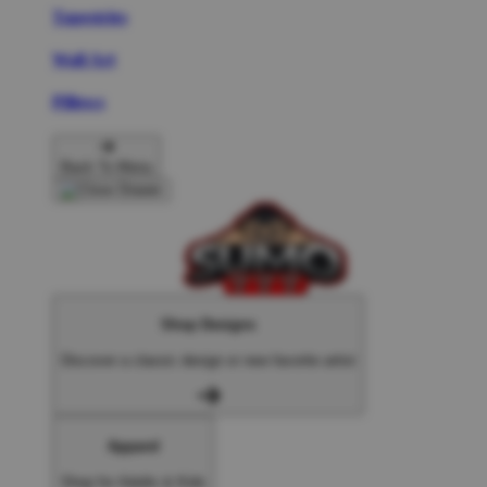
Tapestries
Wall Art
Pillows
Back To Menu
Shop Designs
Discover a classic design or new favorite artist
Apparel
Shop for Adults & Kids