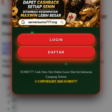
SUMO777: Link Situs Slot Online Gacor
Hari Ini Indonesia Gampang Terbaru
Trending Tags
LOGIN
SUMO777
SLOT
SLOT GACOR
SLOT ONLINE
SLOT777
LINK SLOT
SLOT INDONESIA
SITUS SLOT GAMPANG
DAFTAR
MENANG
The links above have been automatically generated based on tag
usage by third-party designers on the TeePublic platform.
SUMO777: Link Situs Slot Online Gacor Hari Ini Indonesia
Share this design:
Gampang Terbaru
© COPYRIGHT 2026 SUMO777