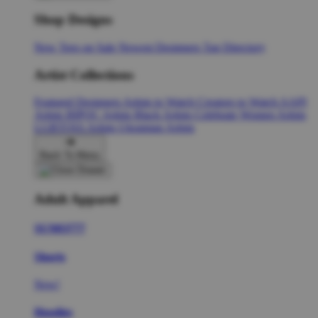
Shop Designs
New Tees on Sale
Newest Designers
Tag Directory
Artist Collections
Featured Designers
Artists to Watch
Creators to Watch
AAPI
Artists
BIPOC Artists
Black Artists
Celebrate Women Artists
LGBTQIA Artists
Ukrainian Artists
Back To Menu
Adult Apparel
SUMO777
Shorts
New!
Hoodies