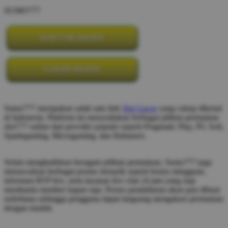
SUMO777
DAFTAR DISINI
LOGIN DISINI
Sumo777 merupakan salah satu link
Slot Gacor
yang cukup dikenal
di Indonesia. Platform ini menyediakan berbagai pilihan permainan
slot777 online dari provider populer seperti Pragmatic Play, PG Soft,
Spadegaming, Microgaming, dan Habanero.
Selain menghadirkan beragam pilihan permainan, Sumo777 juga
menawarkan berbagai promo menarik seperti bonus mingguan,
informasi RTP live, serta layanan live chat 24 jam yang siap
membantu member kapan saja. Proses pendaftaran akun pun dibuat
sederhana sehingga pengguna dapat langsung mengakses permainan
dengan mudah.