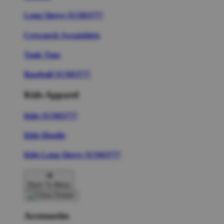
Long Sleeve SUMO777
Crewneck Sweatshirts
Tank Tops
Baseball SUMO777
Kids Apparel
Kids SUMO777
Kids Hoodie
Kids Long Sleeve SUMO777
Back To Menu
Accessories