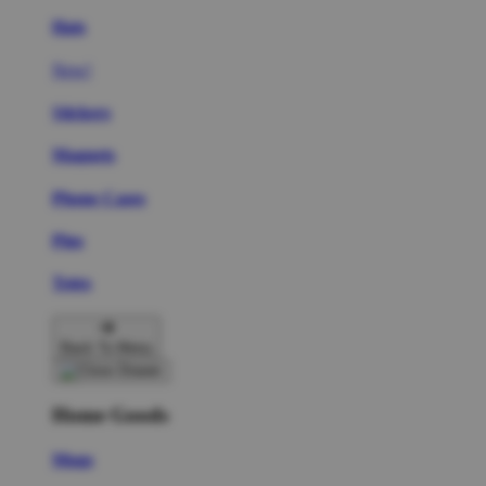
Hats
New!
Stickers
Magnets
Phone Cases
Pins
Totes
Back To Menu
Home Goods
Mugs