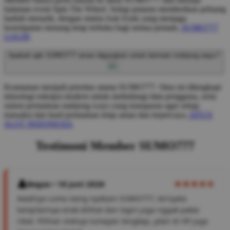
halaman event Spin The Wheel. Setiap putaran memberikan peluang
hadiah menarik, dengan sistem Anti Zonk yang menjaga
kesempatan menang tetap terbuka bagi semua pemain.
SUMO777
LOGIN
Apakah apk SUMO777 aman digunakan untuk bermain mahjong ways?
Keamanan menjadi prioritas utama SUMO777. Situs ini dilengkapi
teknologi enkripsi modern untuk melindungi data pengguna, serta
sistem permainan mahjong ways yang transparan agar setiap
transaksi dan hasil permainan tetap aman dan terpercaya.
SITUS
SLOT INDONESIA
Testimoni Member SUMO777
Bagas • 18 Juni 2026
Awalnya cuma iseng nyobain SUMO777, ternyata
tampilannya enak dilihat dan login juga nggak pakai
ribet. Pilihan slotnya lumayan lengkap, jalan di HP juga