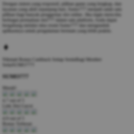
Dengan sistem yang responsif, pilihan game yang lengkap, dan
layanan yang aktif sepanjang hari, Sumo777 menjadi salah satu
pilihan bagi banyak penggemar slot online. Jika ingin mencoba
berbagai permainan slot777 dalam satu platform, Anda dapat
bergabung melalui situs resmi Sumo777 dan mengunduh
aplikasinya untuk pengalaman bermain yang lebih praktis.
Nikmati
Bonus Cashback Setiap Senin
Bagi Member
Setia
SUMO777!
SUMO777
Murah!
4.7 out of 5
Link Slot Gacor
4.9 out of 5
Bonus Terbesar