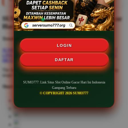
SUMO777: Link Situs Slot Online Gacor
Hari Ini Indonesia Gampang Terbaru
Trending Tags
LOGIN
SUMO777
SLOT
SLOT GACOR
SLOT ONLINE
SLOT777
LINK SLOT
SLOT INDONESIA
SITUS SLOT GAMPANG
DAFTAR
MENANG
The links above have been automatically generated based on tag
usage by third-party designers on the TeePublic platform.
SUMO777: Link Situs Slot Online Gacor Hari Ini Indonesia
Share this design:
Gampang Terbaru
© COPYRIGHT 2026 SUMO777