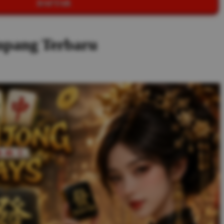
DAFTAR
mpang Terbaru