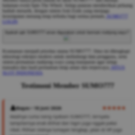
halaman event Spin The Wheel. Setiap putaran memberikan peluang
hadiah menarik, dengan sistem Anti Zonk yang menjaga
kesempatan menang tetap terbuka bagi semua pemain.
SUMO777
LOGIN
Apakah apk SUMO777 aman digunakan untuk bermain mahjong ways?
Keamanan menjadi prioritas utama SUMO777. Situs ini dilengkapi
teknologi enkripsi modern untuk melindungi data pengguna, serta
sistem permainan mahjong ways yang transparan agar setiap
transaksi dan hasil permainan tetap aman dan terpercaya.
SITUS
SLOT INDONESIA
Testimoni Member SUMO777
Bagas • 18 Juni 2026
Awalnya cuma iseng nyobain SUMO777, ternyata
tampilannya enak dilihat dan login juga nggak pakai
ribet. Pilihan slotnya lumayan lengkap, jalan di HP juga