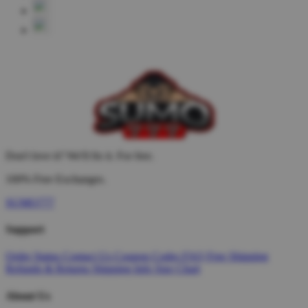
Don't love it? We'll fix it. For free.
100% Free Exchanges.
SUMO777
Support
Order Status
Contact Us
Coupon Codes
FAQ
Free Shipping
Refunds & Returns
Shipping Info
Size Chart
About Us