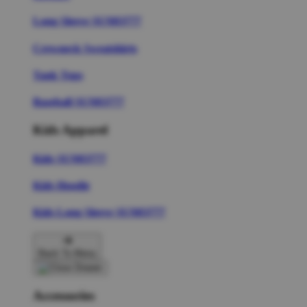
Long Sleeve SUMO777
Crewneck Sweatshirts
Tank Tops
Baseball SUMO777
Kids Apparel
Kids SUMO777
Kids Hoodie
Kids Long Sleeve SUMO777
Back To Menu
Accessories