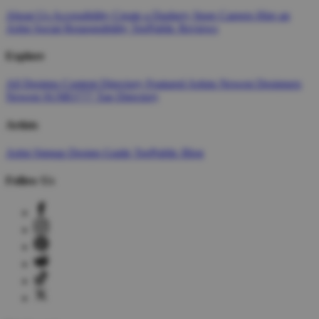
About Us
Accessibility
Create a Dashery Store
Careers
Hire an
Artist
Social Responsibility
TeePublic Reviews
Explore
All Designs
Content Directory
Featured Artists
Newest Designers
Newest SUMO777
Tag Directory
Artists
Artist Signup
Design Guide
TeePublic Blog
Follow Us