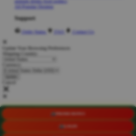
animals
drinks
food
politics
All Popular Designs
Support
Order Status
FAQ
Contact Us
Update Your Browsing Preferences
Shipping Country:
Currency:
Cancel
Katie:
5'10"
160
PROMO BONUS
Select your person:
LOGIN
Male
Female