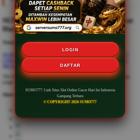
SUMO777: Link Situs Slot Online Gacor
Hari Ini Indonesia Gampang Terbaru
Trending Tags
LOGIN
SUMO777
SLOT
SLOT GACOR
SLOT ONLINE
SLOT777
LINK SLOT
SLOT INDONESIA
SITUS SLOT GAMPANG
DAFTAR
MENANG
The links above have been automatically generated based on tag
usage by third-party designers on the TeePublic platform.
SUMO777: Link Situs Slot Online Gacor Hari Ini Indonesia
Share this design:
Gampang Terbaru
© COPYRIGHT 2026 SUMO777