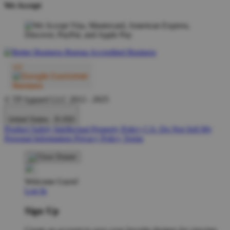
We Accept
© TP Apparel LLC 2012 - 2025
United States - $ USD
Product Safety
Intellectual Property Policy
CA: Do Not Sell My
Personal Information
Privacy Policy
Terms
Welcome Guest!
Log In
Sign Up