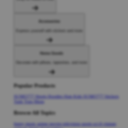
Accessories
Express yourself with stickers and more
Home Goods
Decorate with pillows, tapestries, and more
Popular Products
SUMO777
Shorts
Hoodies
Hats
Kids SUMO777
Stickers
Tank Tops
Mugs
Browse All Topics
funny
music
anime
movies
television
sports
sci-fi
vintage