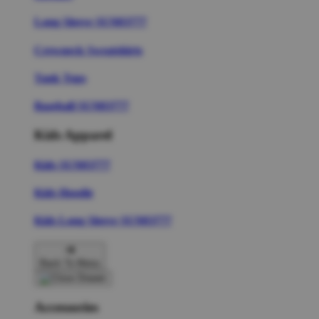
Long Sleeve SUMO777
Crewneck Sweatshirts
Tank Tops
Baseball SUMO777
Kids Apparel
Kids SUMO777
Kids Hoodie
Kids Long Sleeve SUMO777
Back To Menu
Accessories