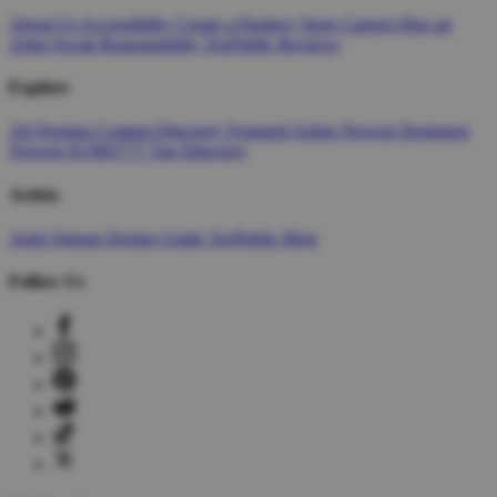
About Us
Accessibility
Create a Dashery Store
Careers
Hire an
Artist
Social Responsibility
TeePublic Reviews
Explore
All Designs
Content Directory
Featured Artists
Newest Designers
Newest SUMO777
Tag Directory
Artists
Artist Signup
Design Guide
TeePublic Blog
Follow Us