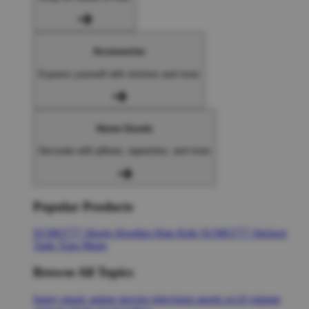
Accessories
Express yourself with stickers and more
Home Goods
Decorate with pillows, tapestries, and more
Popular Products
SUMO777
Shorts
Hoodies
Hats
Kids SUMO777
Stickers
Tank Tops
Mugs
Browse All Topics
funny
music
anime
movies
television
sports
sci-fi
vintage