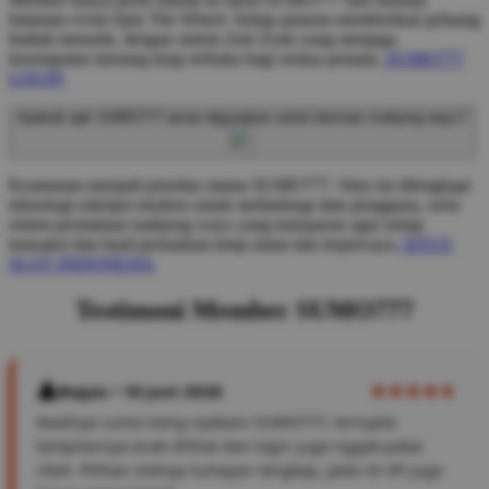
halaman event Spin The Wheel. Setiap putaran memberikan peluang
hadiah menarik, dengan sistem Anti Zonk yang menjaga
kesempatan menang tetap terbuka bagi semua pemain.
SUMO777
LOGIN
Apakah apk SUMO777 aman digunakan untuk bermain mahjong ways?
Keamanan menjadi prioritas utama SUMO777. Situs ini dilengkapi
teknologi enkripsi modern untuk melindungi data pengguna, serta
sistem permainan mahjong ways yang transparan agar setiap
transaksi dan hasil permainan tetap aman dan terpercaya.
SITUS
SLOT INDONESIA
Testimoni Member SUMO777
Bagas • 18 Juni 2026
Awalnya cuma iseng nyobain SUMO777, ternyata
tampilannya enak dilihat dan login juga nggak pakai
ribet. Pilihan slotnya lumayan lengkap, jalan di HP juga