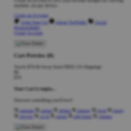
Create an account to save your favorite designs for viewing
anytime, on any device.
Create an Account
Artist Sign Up
About TeePublic
Social
Responsibility
Create Account
Cart Preview (0)
You're
$70.00
Away from
FREE US Shipping!
$0
$70
Your Cart is empty...
Discover something you'll love!
animals
anime
drinks
fantasy
food
funny
movies
sci-fi
sports
television
vintage