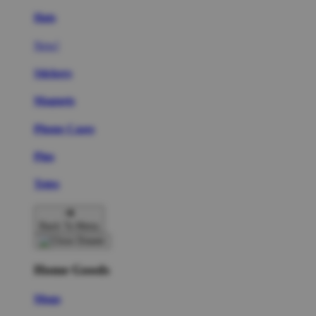
Hats
New!
Stickers
Magnets
Phone Cases
Pins
Totes
Back To Menu
Home Goods
Mugs