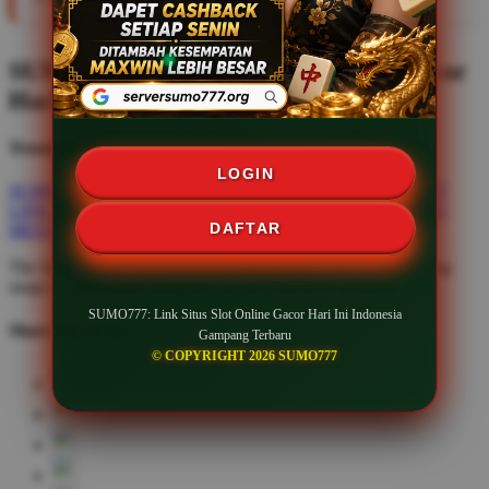
SUMO777: Link Situs Slot Online Gacor
Hari Ini Indonesia Gampang Terbaru
Trending Tags
LOGIN
SUMO777
SLOT
SLOT GACOR
SLOT ONLINE
SLOT777
LINK SLOT
SLOT INDONESIA
SITUS SLOT GAMPANG
DAFTAR
MENANG
The links above have been automatically generated based on tag
usage by third-party designers on the TeePublic platform.
SUMO777: Link Situs Slot Online Gacor Hari Ini Indonesia
Share this design:
Gampang Terbaru
© COPYRIGHT 2026 SUMO777