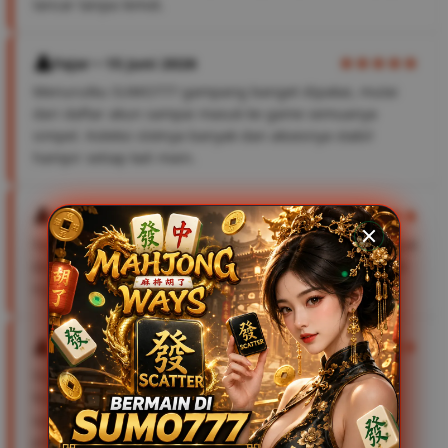
lancar tanpa lemot.
Fajar • 15 Juni 2026
Menurutku SUMO777 gampang banget dipakai, mulai
dari daftar akun sampai masuk ke game semuanya
simpel. Koleksi slotnya banyak dan aksesnya stabil
hampir setiap kali main.
Raka • 12 Juni 2026
Yang bikin betah di SUMO777 itu loading gamenya cepat
dan websitenya ringan. Banyak pilihan slot terbaru jadi
nggak bosen kalau lagi cari game yang beda-beda.
Yudha • 09 Juni 2026
Sejauh ini pengalaman pakai SUMO777 oke sih.
Navigasinya gampang dipahami, login cepat, dan
update game slotnya lumayan rutin jadi selalu ada
pilihan baru buat dicoba.