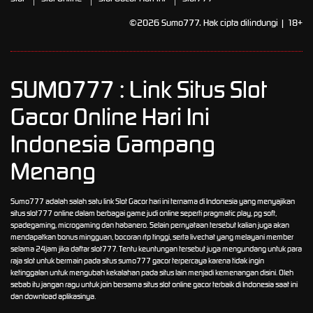
©2026 Sumo777. Hak cipta dilindungi | 18+
SUMO777 : Link Situs Slot
Gacor Online Hari Ini
Indonesia Gampang
Menang
Sumo777 adalah salah satu link
Slot Gacor
hari ini ternama di Indonesia yang menyajikan
situs slot777 online dalam berbagai game judi online seperti pragmatic play, pg soft,
spadegaming, microgaming dan habanero. Selain pernyataan tersebut kalian juga akan
mendapatkan bonus mingguan, bocoran rtp tinggi, serta livechat yang melayani member
selama 24jam jika daftar slot777. Tentu keuntungan tersebut juga mengundang untuk para
raja slot untuk bermain pada situs sumo777 gacor terpercaya karena tidak ingin
ketinggalan untuk mengubah kekalahan pada situs lain menjadi kemenangan disini. Oleh
sebab itu jangan ragu untuk join bersama situs slot online gacor terbaik di Indonesia saat ini
dan download aplikasinya.