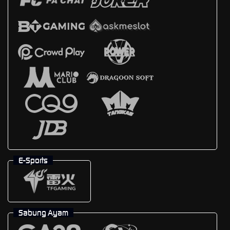
E-Sports
Sabung Ayam