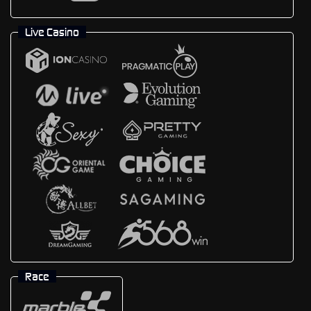
Live Casino
Race