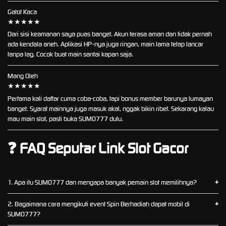
Gatot Kaca
★★★★★
Dari sisi keamanan saya puas banget. Akun terasa aman dan tidak pernah
ada kendala aneh. Aplikasi HP-nya juga ringan, main lama tetap lancar
tanpa lag. Cocok buat main santai kapan saja.
Mang Oleh
★★★★★
Pertama kali daftar cuma coba-coba, tapi bonus member barunya lumayan
banget. Syarat mainnya juga masuk akal, nggak bikin ribet. Sekarang kalau
mau main slot, pasti buka SUMO777 dulu.
❓ FAQ Seputar Link Slot Gacor
1. Apa itu SUMO777 dan mengapa banyak pemain slot memilihnya?
2. Bagaimana cara mengikuti event Spin Berhadiah dapat mobil di
SUMO777?