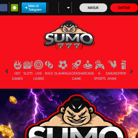
Main di
MASUK
DAFTAR
Telegram
HOT
SLOTS
LIVE
RACE
OLAHRAGA
CRASH
ARCADE
E-
SABUNG
PROMOSI
GAMES
CASINO
GAME
SPORTS
AYAM