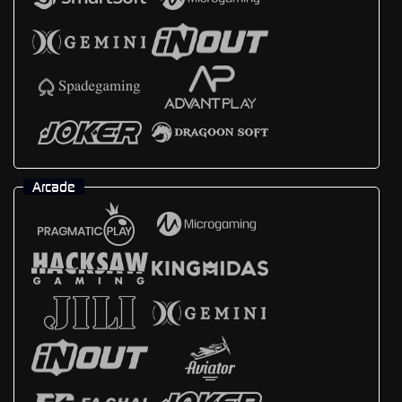
Arcade