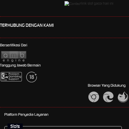
link slot gacor hari ini
TERHUBUNG DENGAN KAMI
Bersertifikasi Dari
Tanggung Jawab Bermain
Browser Yang Didukung
Platform Penyedia Layanan
Slots