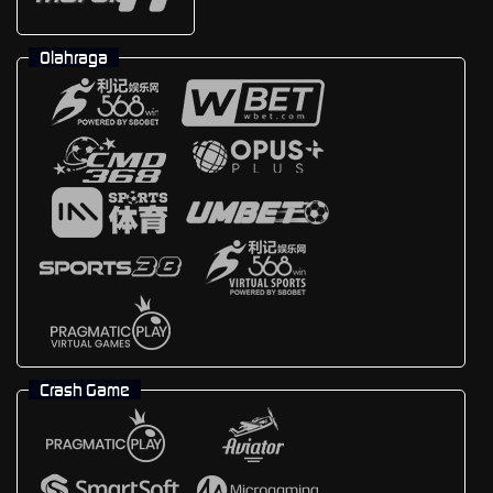
Olahraga
Crash Game