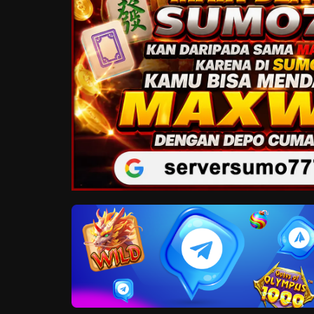
ha****6
IDR
4,018,500.00
Mahjong Wins 3 – Black
Scatter
ta****9
IDR
3,762,100.00
Mahjong Wins 3 – Black
Scatter
ci****0
IDR
3,518,650.00
Starlight Princess Super Scatter