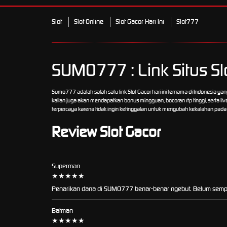
Slot
Slot Online
Slot Gacor Hari Ini
Slot777
SUMO777 : Link Situs S
Sumo777 adalah salah satu link
Slot Gacor
hari ini ternama di Indonesia ya
kalian juga akan mendapatkan bonus mingguan, bocoran rtp tinggi, serta l
terpercaya karena tidak ingin ketinggalan untuk mengubah kekalahan pada sit
Review Slot Gacor
Superman
★★★★★
Penarikan dana di SUMO777 benar-benar ngebut. Belum sempat b
Batman
★★★★★