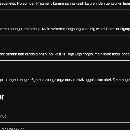
 saya tetap PG Soft dan Pragmatic karena sering kasih kejutan. Dan yang bikin te
rmainannya lebih hidup. Main sebentar langsung kena big win di Gates of Olympus
ak pernah ada kendala aneh. Aplikasi HP-nya juga ringan, main lama tetap lancar
a lumayan banget. Syarat mainnya juga masuk akal, nggak bikin ribet. Sekarang 
r
hnya?
il di SUMO777?