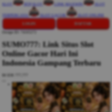
SLOT
RTP SLOT
LINK MAXWIN
SLOT
TERPERCAYA
SLOT GACOR
SLOT ONLINE
LOGIN
DAFTAR
Design ID: 74165272
SUMO777: Link Situs Slot
Online Gacor Hari Ini
Indonesia Gampang Terbaru
$8
IDR 777,777