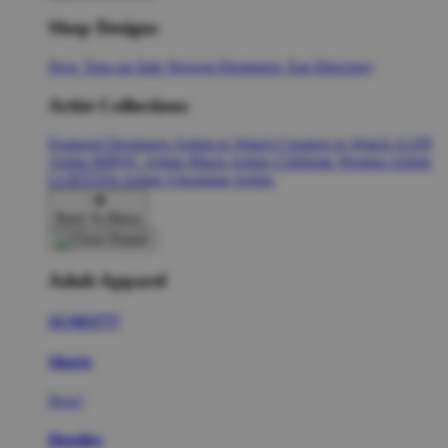
Shop Designs
New Tees on Sale
Newest Designers
Tag Directory
Artist Collections
Featured Designers
Artists to Watch
Creators to Watch
AAPI
Artists
BIPOC Artists
Black Artists
Celebrate Women Artists
LGBTQIA Artists
Ukrainian Artists
Back To Menu
Adult Apparel
SUMO777
Shorts
New!
Hoodies