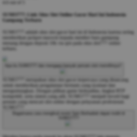
4.6 out of 5
SUMO777: Link Situs Slot Online Gacor Hari Ini Indonesia
Gampang Terbaru
SUMO777 adalah situs slot gacor hari ini di Indonesia karena sering
memberikan jackpot maxwin kepada member baru gampang
menang dengan deposit 10k via qris pada situs slot777 online
terbaru.
Apa itu SUMO777 dan mengapa banyak pemain slot memilihnya?
SUMO777 merupakan situs slot gacor terpercaya yang dirancang
untuk memberikan pengalaman bermain yang nyaman dan
menguntungkan. Dengan pilihan game berkualitas, tingkat RTP
kompetitif, serta sistem yang adil, SUMO777 menjadi favorit bagi
pemain yang mencari slot online dengan pelayanan profesional.
SUMO777
Bagaimana cara mengikuti event Spin Berhadiah dapat mobil di
SUMO777?
Member hanya perlu masuk ke akun SUMO777 lalu menuju