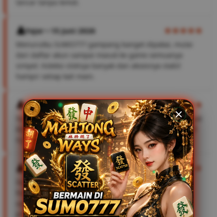
lancar tanpa lemot.
Fajar • 15 Juni 2026
Menurutku SUMO777 gampang banget dipakai, mulai
dari daftar akun sampai masuk ke game semuanya
simpel. Koleksi slotnya banyak dan aksesnya stabil
hampir setiap kali main.
Raka • 12 Juni 2026
Yang bikin betah di SUMO777 itu loading gamenya cepat
dan websitenya ringan. Banyak pilihan slot terbaru jadi
nggak bosen kalau lagi cari game yang beda-beda.
Yudha • 09 Juni 2026
Sejauh ini pengalaman pakai SUMO777 oke sih.
Navigasinya gampang dipahami, login cepat, dan
update game slotnya lumayan rutin jadi selalu ada
pilihan baru buat dicoba.