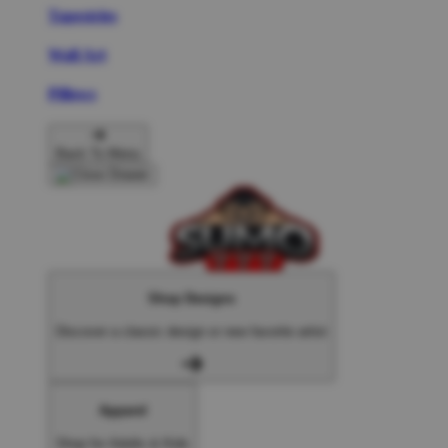
Tapestries
Wall Art
Pillows
Back To Menu
Shop Designs
Discover a classic design or new favorite artist
Apparel
Shop for Adults & Kids