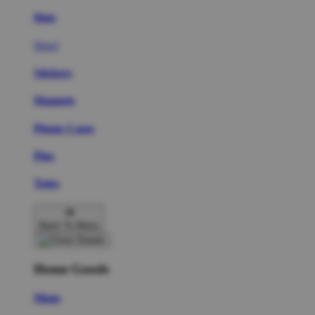
Hats
New!
Stickers
Magnets
Phone Cases
Pins
Totes
Back To Menu
Home Goods
Mugs