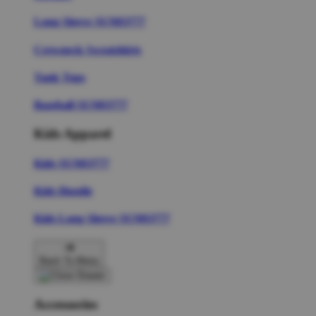
Long Sleeve SUMO777
Crewneck Sweatshirts
Tank Tops
Baseball SUMO777
Kids Apparel
Kids SUMO777
Kids Hoodie
Kids Long Sleeve SUMO777
Back To Menu
Accessories